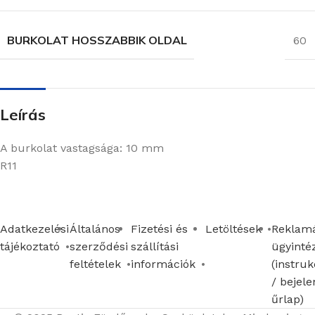
BURKOLAT HOSSZABBIK OLDAL
60
Leírás
A burkolat vastagsága: 10 mm
R11
Adatkezelési
Általános
Fizetési és
Letöltések
Reklamá
tájékoztató
szerződési
szállítási
ügyinté
feltételek
információk
(instruk
/ bejele
űrlap)