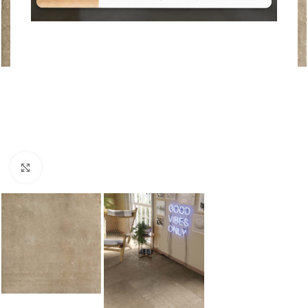
Nagyításhoz kattints ide