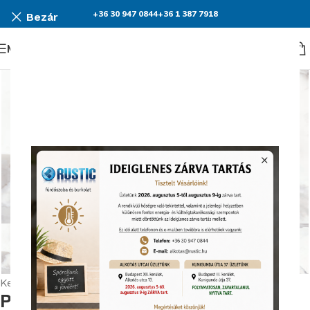
+36 30 947 0844
+36 1 387 7918
Bezár
Menü
Nagyításhoz kattints ide
Kezdőlap
Burkolatok
Provenza Unique Marble
Provenza Unique Marble Calacatta