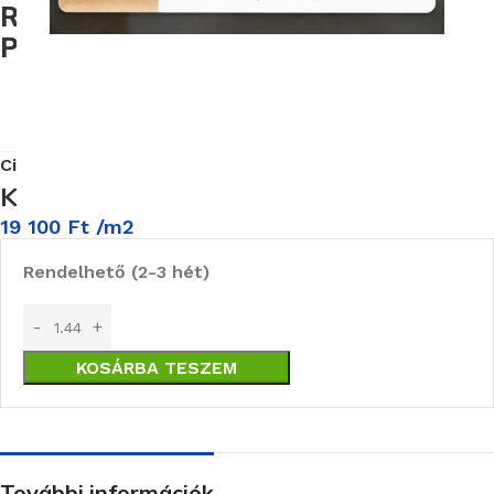
Regale Silktech Ret 60X120 cm
Padlólap (EKS7)
Cikkszám:
Provenza/EKS7
Képgaléria
19 100
Ft
/m2
Rendelhető (2-3 hét)
KOSÁRBA TESZEM
További információk