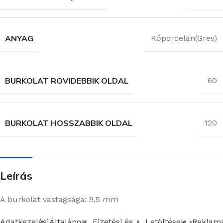
ANYAG
Kőporcelán(Gres)
BURKOLAT ROVIDEBBIK OLDAL
60
BURKOLAT HOSSZABBIK OLDAL
120
Leírás
A burkolat vastagsága: 9,5 mm
Adatkezelési
Általános
Fizetési és
Letöltések
Reklamá