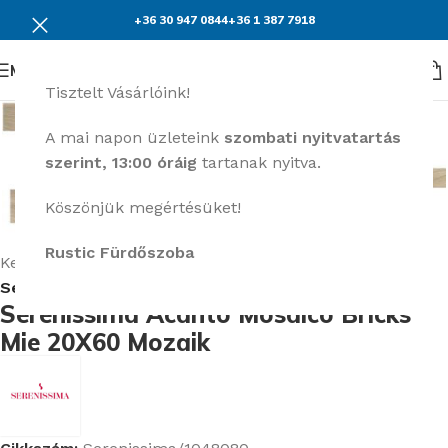
+36 30 947 0844
+36 1 387 7918
Menü
Tisztelt Vásárlóink!
A mai napon üzleteink
szombati nyitvatartás
szerint, 13:00 óráig
tartanak nyitva.
Köszönjük megértésüket!
Nagyításhoz kattints ide
Rustic Fürdőszoba
Kezdőlap
Burkolatok
Serenissima Acanto burkolat kollekció
Serenissima Acanto Mosaico Bricks
Mie 20X60 Mozaik