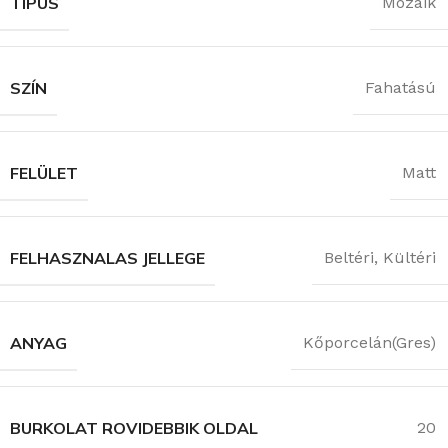
TÍPUS
Mozaik
SZÍN
Fahatású
FELÜLET
Matt
FELHASZNALAS JELLEGE
Beltéri
,
Kültéri
ANYAG
Kőporcelán(Gres)
BURKOLAT ROVIDEBBIK OLDAL
20