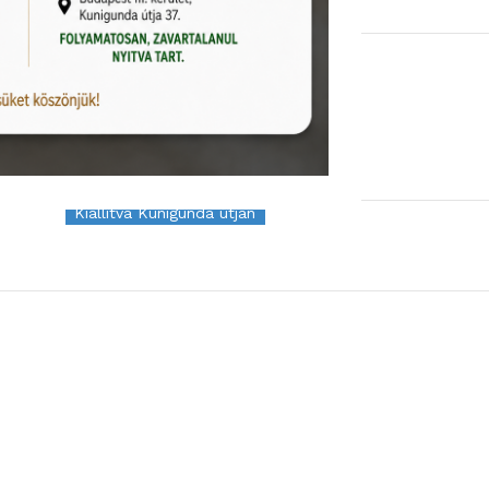
15 860
Ft
/m
2
Rendelhető (2-3 hét)
KOSÁRBA TESZEM
Kiállítva Kunigunda útján