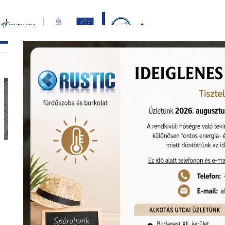
Bezár
főoldal
termékek
képgaléria
bemutat
Nagyításhoz kattints ide