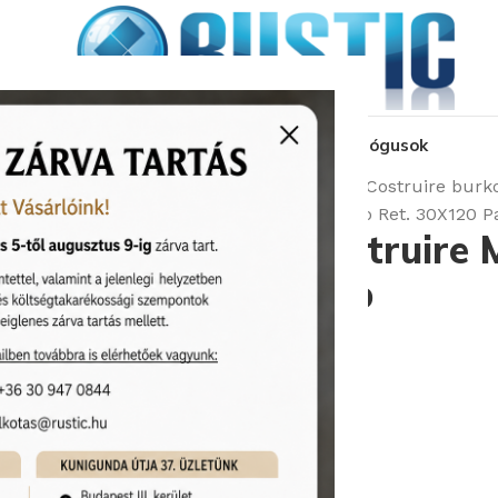
kozás
üzleteink
látványtervezés
pályázat
katalógusok
Kezdőlap
Burkolatok
Serenissima Costruire burko
Serenissima Costruire Metallo Nero Ret. 30X120 P
Serenissima Costruire M
30X120 Padlólap
Cikkszám:
Serenissima/1063160
A burkolat vastagsága: 9.5 mm
Képgaléria