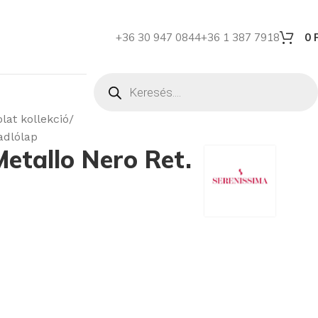
+36 30 947 0844
+36 1 387 7918
0
lat kollekció
adlólap
etallo Nero Ret.