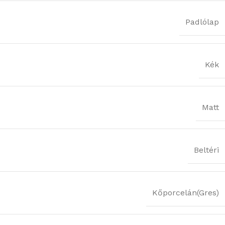
Padlólap
Kék
Matt
Beltéri
Kőporcelán(Gres)