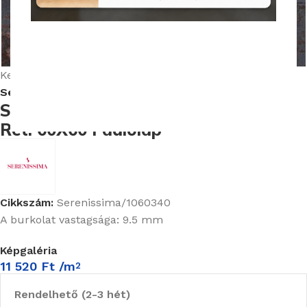
Nagyításhoz kattints ide
Kezdőlap
Burkolatok
Serenissima Costruire burkolat kollekció
Serenissima Costruire Metallo Nero
Ret. 60X60 Padlólap
Cikkszám:
Serenissima/1060340
A burkolat vastagsága: 9.5 mm
Képgaléria
11 520
Ft
/m
2
Rendelhető (2-3 hét)