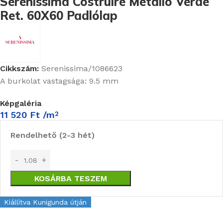
Serenissima Costruire Metallo Verde
Ret. 60X60 Padlólap
Cikkszám:
Serenissima/1086623
A burkolat vastagsága: 9.5 mm
Képgaléria
11 520
Ft
/m
2
Rendelhető (2-3 hét)
KOSÁRBA TESZEM
Kiállítva Kunigunda útján