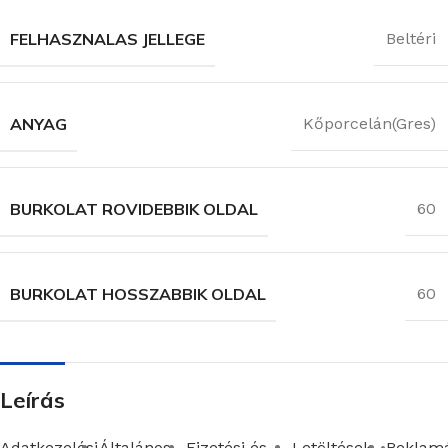
FELHASZNALAS JELLEGE
Beltéri
ANYAG
Kőporcelán(Gres)
BURKOLAT ROVIDEBBIK OLDAL
60
BURKOLAT HOSSZABBIK OLDAL
60
Leírás
Adatkezelési
Általános
Fizetési és
Letöltések
Reklamá