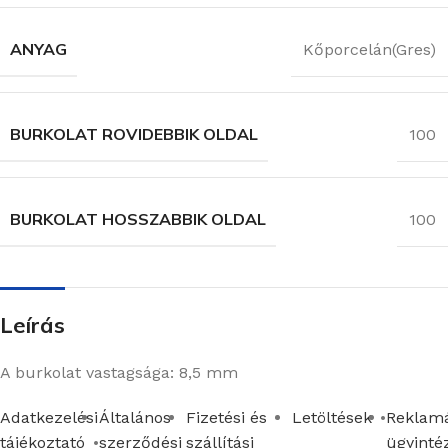
ANYAG
Kőporcelán(Gres)
BURKOLAT ROVIDEBBIK OLDAL
100
BURKOLAT HOSSZABBIK OLDAL
100
Leírás
A burkolat vastagsága: 8,5 mm
Adatkezelési
Általános
Fizetési és
Letöltések
Reklamá
tájékoztató
szerződési
szállítási
ügyinté