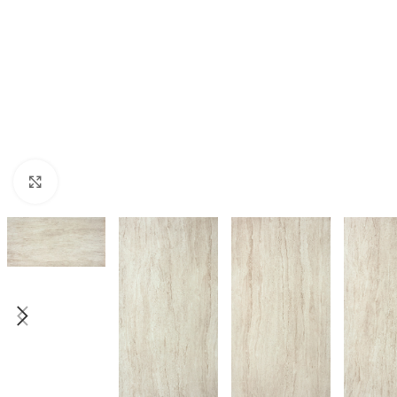
Nagyításhoz kattints ide