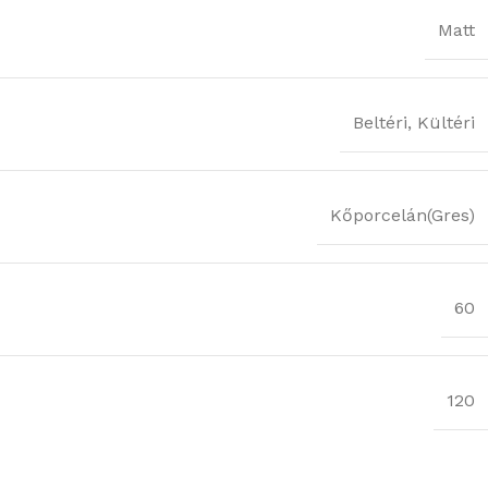
Matt
Beltéri
,
Kültéri
Kőporcelán(Gres)
60
120