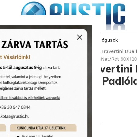
kozás
üzleteink
látványtervezés
pályázat
katalógusok
Kezdőlap
Burkolatok
Serenissima Travertini Due 
Serenissima Travertini Due Bianco Nat/Ret 60X120
Serenissima Travertini
Nat/Ret 60X120 Padlól
Cikkszám:
Serenissima/1072920
Képgaléria
14 050
Ft
/m2
Rendelhető (2-3 hét)