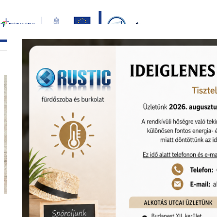
Bezár
főoldal
termékek
képgaléria
bemutat