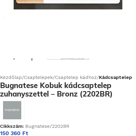
Nagyításhoz kattints ide
Kezdőlap
Csaptelepek
Csaptelep kádhoz
Kádcsaptelep
Bugnatese Kobuk kádcsaptelep
zuhanyszettel – Bronz (2202BR)
Cikkszám:
Bugnatese/2202BR
150 360
Ft