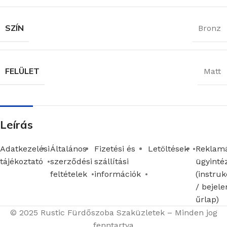
SZÍN
Bronz
FELÜLET
Matt
Leírás
Adatkezelési
Általános
Fizetési és
Letöltések
Reklamá
tájékoztató
szerződési
szállítási
ügyinté
feltételek
információk
(instruk
/ bejele
űrlap)
© 2025 Rustic Fürdőszoba Szaküzletek – Minden jog
fenntartva