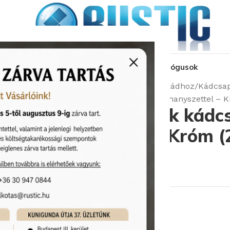
kozás
üzleteink
látványtervezés
pályázat
katalógusok
Kezdőlap
Csaptelepek
Csaptelep kádhoz
Kádcsap
Bugnatese Kobuk kádcsaptelep zuhanyszettel – 
Bugnatese Kobuk kádcs
zuhanyszettel – Króm 
Cikkszám:
Bugnatese/2202CR
102 480
Ft
Rendelhető (2-3 hét)