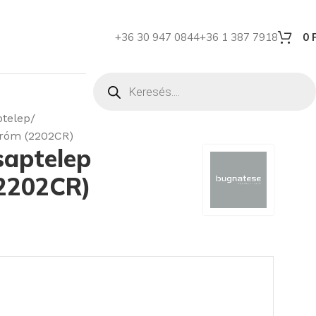
+36 30 947 0844
+36 1 387 7918
0
telep
Króm (2202CR)
aptelep
(2202CR)