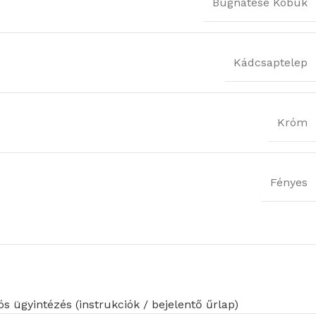
Bugnatese Kobuk
Kádcsaptelep
Króm
Fényes
s ügyintézés (instrukciók / bejelentő űrlap)