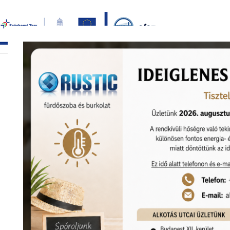
Bezár
főoldal
termékek
képgaléria
bemutat