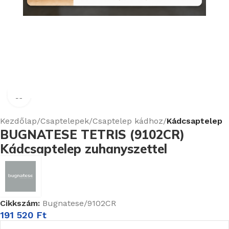
Nagyításhoz kattints ide
Kezdőlap
Csaptelepek
Csaptelep kádhoz
Kádcsaptelep
BUGNATESE TETRIS (9102CR)
Kádcsaptelep zuhanyszettel
Cikkszám:
Bugnatese/9102CR
191 520
Ft