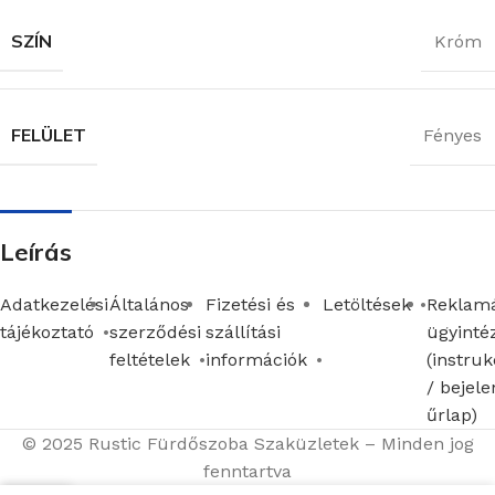
SZÍN
Króm
FELÜLET
Fényes
Leírás
Adatkezelési
Általános
Fizetési és
Letöltések
Reklamá
tájékoztató
szerződési
szállítási
ügyinté
feltételek
információk
(instruk
/ bejele
űrlap)
© 2025 Rustic Fürdőszoba Szaküzletek – Minden jog
fenntartva