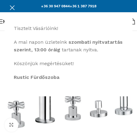
+36 30 947 0844
+36 1 387 7918
Menü
Tisztelt Vásárlóink!
A mai napon üzleteink
szombati nyitvatartás
szerint, 13:00 óráig
tartanak nyitva.
Köszönjük megértésüket!
Rustic Fürdőszoba
Nagyításhoz kattints ide