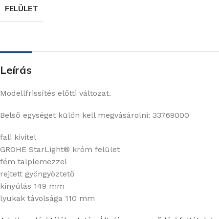
FELÜLET
Leírás
Modellfrissítés előtti változat.
Belső egységet külön kell megvásárolni: 33769000
fali kivitel
GROHE StarLight® króm felület
fém talplemezzel
rejtett gyöngyöztető
kinyúlás 149 mm
lyukak távolsága 110 mm