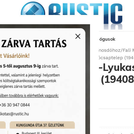
kozás
üzleteink
látványtervezés
pályázat
katalógusok
Kezdőlap
Csaptelepek
Csaptelep mosdóhoz
Fali
Grohe Essence 2-Lyukas Fali Mosdócsaptelep (19
Grohe Essence 2-Lyukas
Mosdócsaptelep (19408
Cikkszám:
Outlet/19408000
56 000
Ft
70 300
Ft
1 készleten