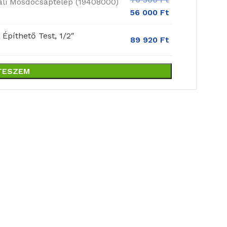
ali Mosdócsaptelep (19408000)
56 000
Ft
Építhető Test, 1/2″
89 920
Ft
TESZEM