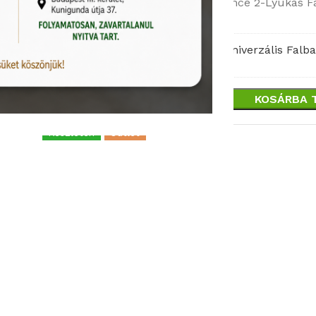
Ez a tétel
Grohe Essence 2-Lyukas F
Grohe
1 készleten
Essence
2-
1
×
Grohe Egykaros Univerzális Falba 
Grohe
Lyukas
Rendelhető (2-3 hét)
Egykaros
Fali
Univerzális
Mosdócsaptelep
KOSÁRBA 
Falba
(19408000)
Építhető
Készleten
Outlet
Test,
1/2″