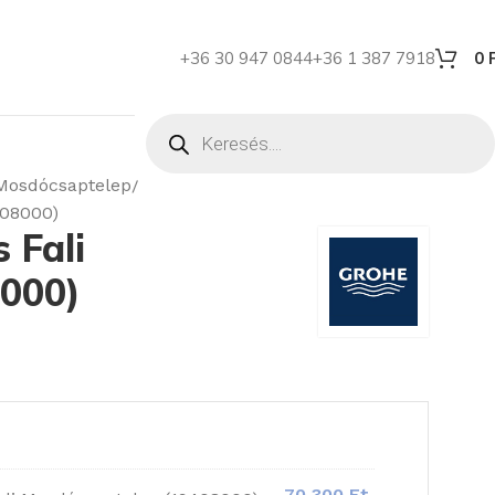
+36 30 947 0844
+36 1 387 7918
0
 Mosdócsaptelep
408000)
 Fali
000)
70 300
Ft