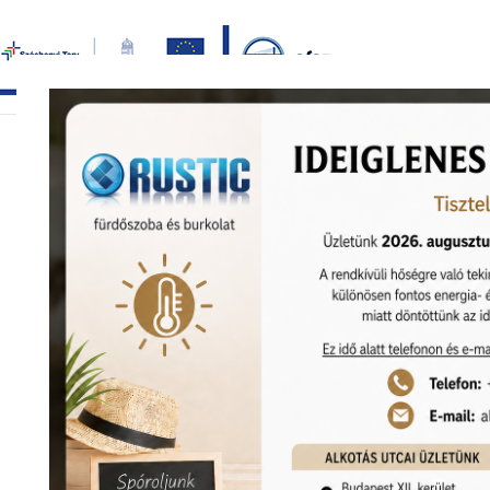
Bezár
főoldal
termékek
képgaléria
bemutat
KEDVEZMÉNY