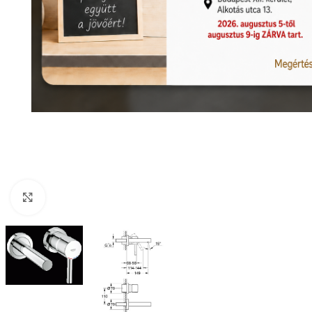
Nagyításhoz kattints ide