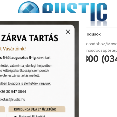
kozás
üzleteink
látványtervezés
pályázat
katalógusok
Kezdőlap
Csaptelepek
Csaptelep mosdóhoz
Mosd
Bugnatese Old-800 (034CR) króm mosdócsaptele
Bugnatese Old-800 (03
mosdócsaptelep
Cikkszám:
Bugnatese/034CR
71 820
Ft
Rendelhető (2-3 hét)