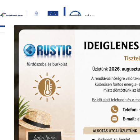
Bezár
főoldal
termékek
képgaléria
bemutat