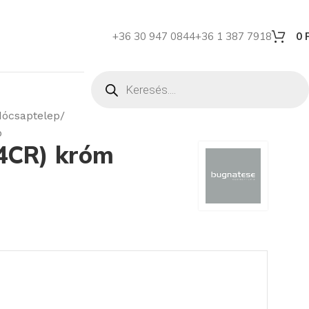
+36 30 947 0844
+36 1 387 7918
0
ócsaptelep
p
4CR) króm