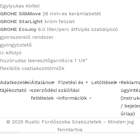
Egylyukas kivitel
GROHE SilkMove
28 mm-es kerámiabetét
GROHE StarLight
króm felület
GROHE EcoJoy
6.0 liter/perc átfolyás szabályozó
gyorsszerelő rendszer
gyöngyöztető
U-kifolyó
húzórudas leeresztőgarnitúra 1 1/4″
flexibilis csatlakozótömlők
Adatkezelési
Általános
Fizetési és
Letöltések
Reklamá
tájékoztató
szerződési
szállítási
ügyinté
feltételek
információk
(instruk
/ bejele
űrlap)
© 2025 Rustic Fürdőszoba Szaküzletek – Minden jog
fenntartva