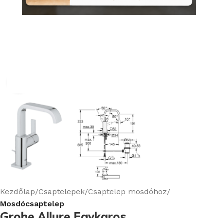
Nagyításhoz kattints ide
Kezdőlap
Csaptelepek
Csaptelep mosdóhoz
Mosdócsaptelep
Grohe Allure Egykaros