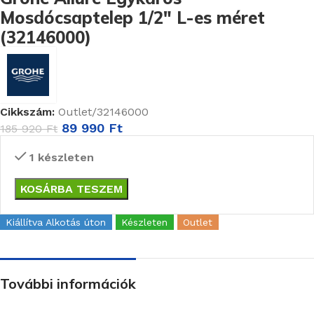
Mosdócsaptelep 1/2″ L-es méret
(32146000)
Cikkszám:
Outlet/32146000
89 990
Ft
185 920
Ft
1 készleten
KOSÁRBA TESZEM
Kiállítva Alkotás úton
Készleten
Outlet
További információk