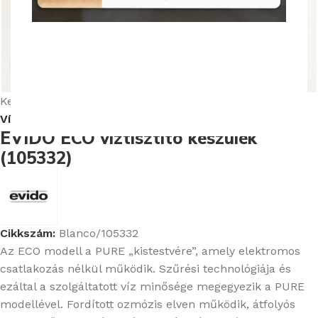
Nagyításhoz kattints ide
Kezdőlap
Csaptelepek
Csaptelep mosogatóhoz
Vízszűrős konyhai csaptelepek
EVIDO ECO víztisztító készülék
(105332)
Cikkszám:
Blanco/105332
Az ECO modell a PURE „kistestvére”, amely elektromos
csatlakozás nélkül működik. Szűrési technológiája és
ezáltal a szolgáltatott víz minősége megegyezik a PURE
modellével. Fordított ozmózis elven működik, átfolyós