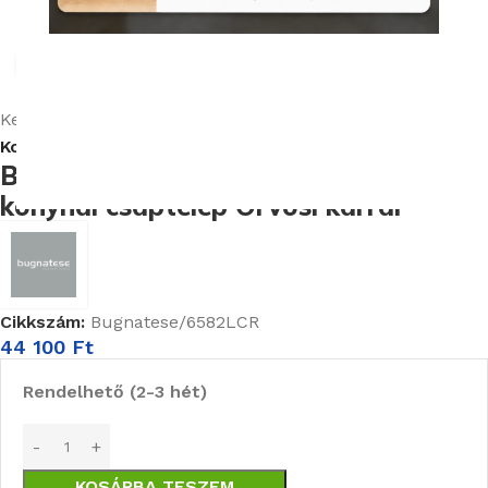
Nagyításhoz kattints ide
Kezdőlap
Csaptelepek
Csaptelep mosogatóhoz
Konyhai csaptelep
Bugnatese Xara (6582LCR) króm
konyhai csaptelep Orvosi karral
Cikkszám:
Bugnatese/6582LCR
44 100
Ft
Rendelhető (2-3 hét)
KOSÁRBA TESZEM