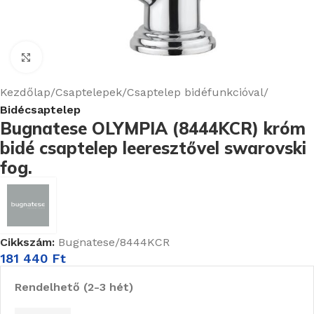
Nagyításhoz kattints ide
Kezdőlap
Csaptelepek
Csaptelep bidéfunkcióval
Bidécsaptelep
Bugnatese OLYMPIA (8444KCR) króm
bidé csaptelep leeresztővel swarovski
fog.
Cikkszám:
Bugnatese/8444KCR
181 440
Ft
Rendelhető (2-3 hét)