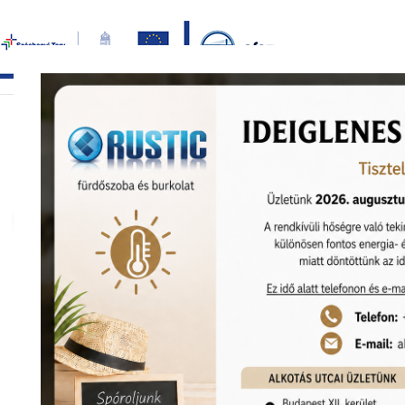
Bezár
főoldal
termékek
képgaléria
bemutat