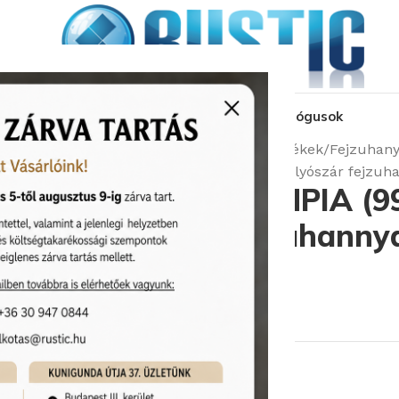
kozás
üzleteink
látványtervezés
pályázat
katalógusok
Kezdőlap
Csaptelepek
Zuhanykellékek
Fejzuhany
Bugnatese OLYMPIA (99302CR) Kifolyószár fejzuh
Bugnatese OLYMPIA (9
Kifolyószár fejzuhanny
átmérőjű
Cikkszám:
Bugnatese/99302CR
148 680
Ft
Rendelhető (2-3 hét)