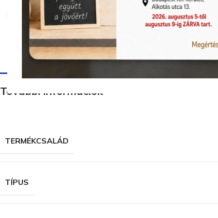
Nagyításhoz kattints ide
További információk
TERMÉKCSALÁD
TÍPUS