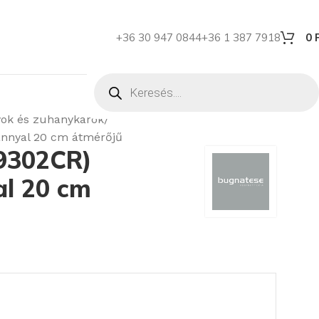
+36 30 947 0844
+36 1 387 7918
0
ok és zuhanykarok
annyal 20 cm átmérőjű
9302CR)
al 20 cm