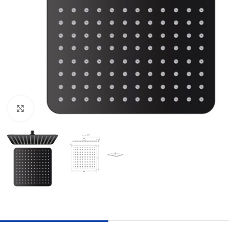
Nagyításhoz kattints ide