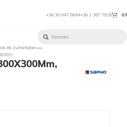
+36 30 947 0844
+36 1 387 7918
0
ok és zuhanykarok
Sl101)
 300X300Mm,