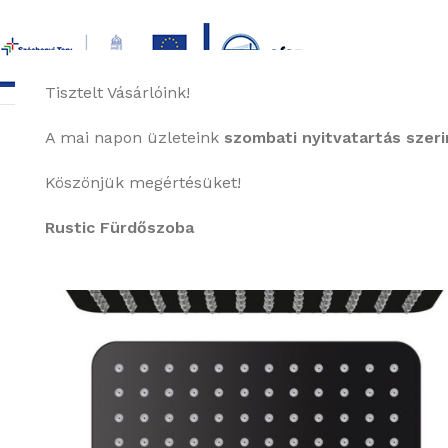
Tisztelt Vásárlóink!
főoldal
termékek
képgaléria
bemutat
A mai napon üzleteink
szombati nyitvatartás szerin
KEDVEZMÉNY
Köszönjük megértésüket!
Rustic Fürdőszoba