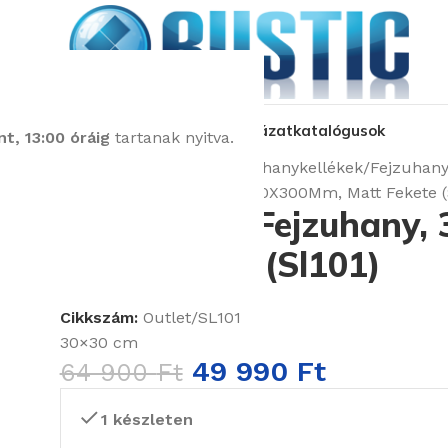
kozás
üzleteink
látványtervezés
pályázat
katalógusok
t, 13:00 óráig
tartanak nyitva.
Kezdőlap
Csaptelepek
Zuhanykellékek
Fejzuhany
Sapho Slim Fejzuhany, 300X300Mm, Matt Fekete (
Sapho Slim Fejzuhany,
Matt Fekete (Sl101)
Cikkszám:
Outlet/SL101
30×30 cm
49 990
Ft
64 900
Ft
1 készleten