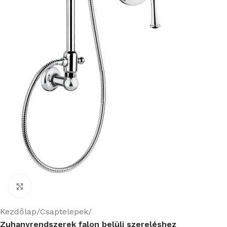
Nagyításhoz kattints ide
Kezdőlap
Csaptelepek
Zuhanyrendszerek falon belüli szereléshez