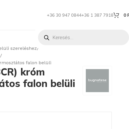
+36 30 947 0844
+36 1 387 7918
0
lüli szereléshez
mosztátos falon belüli
8CR) króm
tos falon belüli