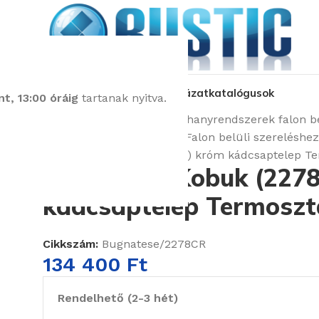
kozás
üzleteink
látványtervezés
pályázat
katalógusok
t, 13:00 óráig
tartanak nyitva.
Kezdőlap
Csaptelepek
Zuhanyrendszerek falon be
Zuhany- és kádcsaptelep Falon belüli szereléshez
Bugnatese Kobuk (2278CR) króm kádcsaptelep Ter
Bugnatese Kobuk (227
kádcsaptelep Termosztá
Cikkszám:
Bugnatese/2278CR
134 400
Ft
Rendelhető (2-3 hét)