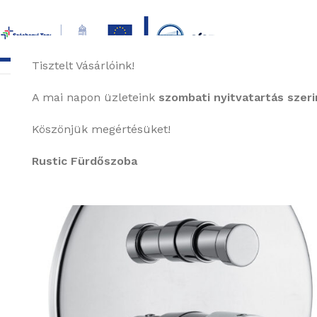
Tisztelt Vásárlóink!
főoldal
termékek
képgaléria
bemutat
A mai napon üzleteink
szombati nyitvatartás szerin
Köszönjük megértésüket!
Rustic Fürdőszoba