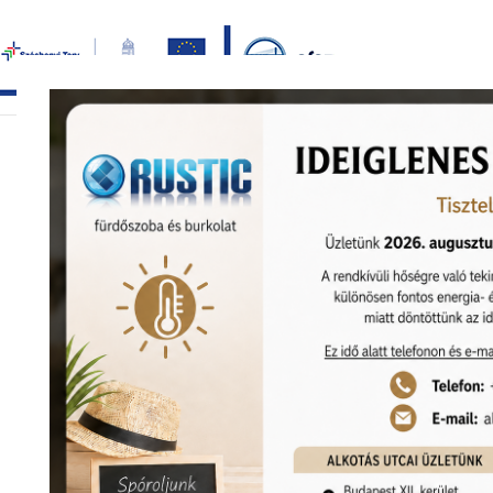
Bezár
főoldal
termékek
képgaléria
bemutat