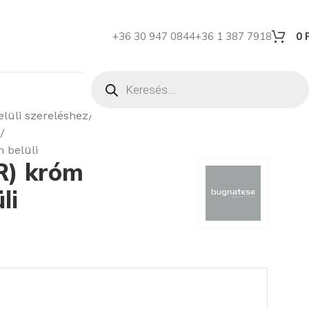
+36 30 947 0844
+36 1 387 7918
0
lüli szereléshez
 belüli
R) króm
li