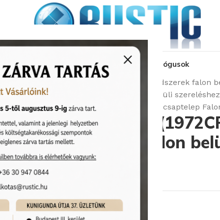
kozás
üzleteink
látványtervezés
pályázat
katalógusok
Kezdőlap
Csaptelepek
Zuhanyrendszerek falon be
Zuhany- és kádcsaptelep Falon belüli szereléshez
Bugnatese Lem (1972CR) króm kádcsaptelep Falon
Bugnatese Lem (1972C
kádcsaptelep Falon belü
Cikkszám:
Bugnatese/1972CR
91 140
Ft
Rendelhető (2-3 hét)