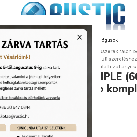
kozás
üzleteink
látványtervezés
pályázat
katalógusok
Kezdőlap
Csaptelepek
Zuhanyrendszerek falon be
Zuhany- és kádcsaptelep Falon belüli szereléshez
BUGNATESE SIMPLE (6630CR) Fal alatti zuhanycsa
BUGNATESE SIMPLE (663
zuhanycsaptelep kompl
Cikkszám:
Bugnatese/6630CR
38 220
Ft
Rendelhető (2-3 hét)