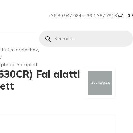
+36 30 947 0844
+36 1 387 7918
0
lüli szereléshez
ptelep komplett
0CR) Fal alatti
ett