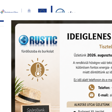
Bezár
főoldal
termékek
képgaléria
bemutat