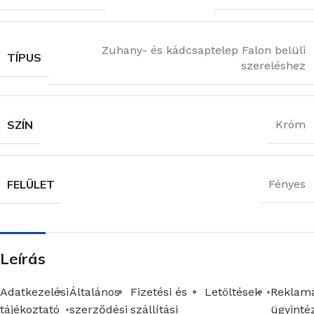
Zuhany- és kádcsaptelep Falon belüli
TÍPUS
szereléshez
SZÍN
Króm
FELÜLET
Fényes
Leírás
Adatkezelési
Általános
Fizetési és
Letöltések
Reklamá
tájékoztató
szerződési
szállítási
ügyinté