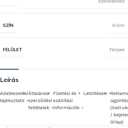
szereléshez
SZÍN
Króm
FELÜLET
Fényes
Leírás
Adatkezelési
Általános
Fizetési és
Letöltések
Reklamá
tájékoztató
szerződési
szállítási
ügyinté
feltételek
információk
(instruk
/ bejele
űrlap)