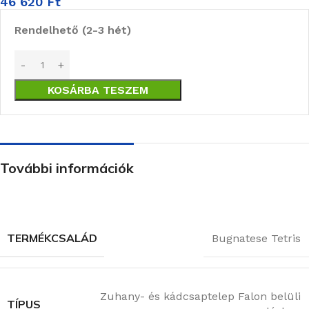
46 620
Ft
Rendelhető (2-3 hét)
KOSÁRBA TESZEM
További információk
TERMÉKCSALÁD
Bugnatese Tetris
Zuhany- és kádcsaptelep Falon belüli
TÍPUS