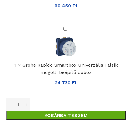
90 450
Ft
Grohe
Rapido
Smartbox Univerzális
Falsík
mögötti
1
×
Grohe Rapido Smartbox Univerzális Falsík
beépítő
mögötti beépítő doboz
doboz
24 730
Ft
KOSÁRBA TESZEM