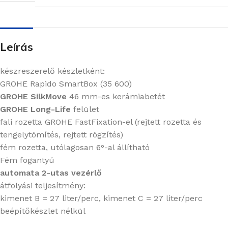
Leírás
készreszerelő készletként:
GROHE Rapido SmartBox (35 600)
GROHE SilkMove
46 mm-es kerámiabetét
GROHE Long-Life
felület
fali rozetta GROHE FastFixation-el (rejtett rozetta és
tengelytömítés, rejtett rögzítés)
fém rozetta, utólagosan 6°-al állítható
Fém fogantyú
automata 2-utas vezérlő
átfolyási teljesítmény:
kimenet B = 27 liter/perc, kimenet C = 27 liter/perc
beépítőkészlet nélkül