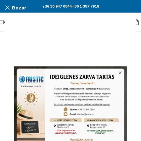
+36 30 947 0844
+36 1 387 7918
Bezár
Menü