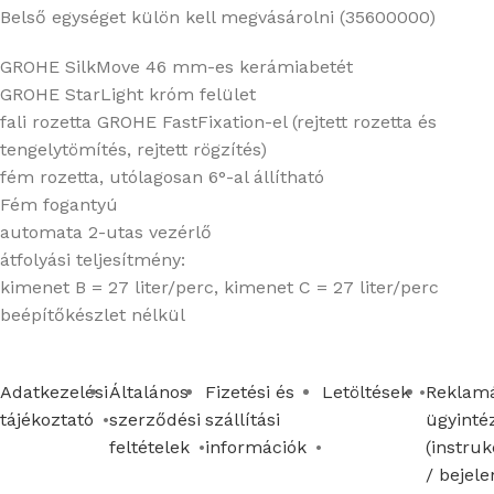
Belső egységet külön kell megvásárolni (35600000)
GROHE SilkMove 46 mm-es kerámiabetét
GROHE StarLight króm felület
fali rozetta GROHE FastFixation-el (rejtett rozetta és
tengelytömítés, rejtett rögzítés)
fém rozetta, utólagosan 6°-al állítható
Fém fogantyú
automata 2-utas vezérlő
átfolyási teljesítmény:
kimenet B = 27 liter/perc, kimenet C = 27 liter/perc
beépítőkészlet nélkül
Adatkezelési
Általános
Fizetési és
Letöltések
Reklamá
tájékoztató
szerződési
szállítási
ügyinté
feltételek
információk
(instruk
/ bejele