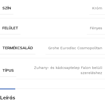
SZÍN
Króm
FELÜLET
Fényes
TERMÉKCSALÁD
Grohe Eurodisc Cosmopolitan
Zuhany- és kádcsaptelep Falon belüli
TÍPUS
szereléshez
Leírás