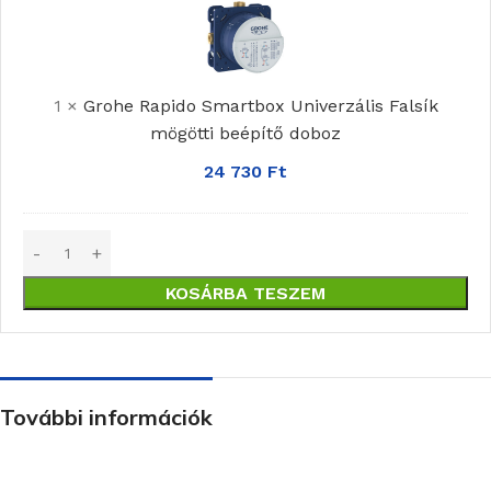
Smartbox Univerzális
Falsík
mögötti
1
×
Grohe Rapido Smartbox Univerzális Falsík
beépítő
mögötti beépítő doboz
doboz
24 730
Ft
KOSÁRBA TESZEM
További információk