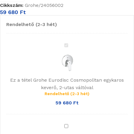
Cikkszám:
Grohe/24056002
59 680
Ft
Rendelhető (2-3 hét)
Grohe
Eurodisc
Cosmopolitan
egykaros
keverő,
Ez a tétel
Grohe Eurodisc Cosmopolitan egykaros
2-
keverő, 2-utas váltóval
utas
Rendelhető (2-3 hét)
váltóval
59 680
Ft
Grohe
Rapido