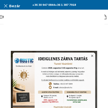
+36 30 947 0844
+36 1 387 7918
Bezár
Menü