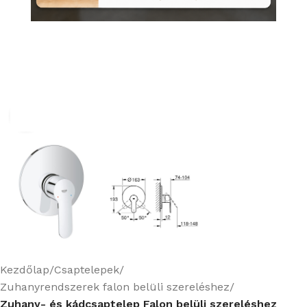
Nagyításhoz kattints ide
Kezdőlap
Csaptelepek
Zuhanyrendszerek falon belüli szereléshez
Zuhany- és kádcsaptelep Falon belüli szereléshez