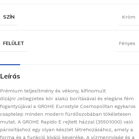
SZÍN
Króm
FELÜLET
Fényes
Leírás
Prémium teljesítmény és vékony, kifinomult
dizájn! Jellegzetes kör alakú borításával és elegáns fém
fogantyújával a GROHE Eurostyle Cosmopolitan egykaros
csaptelep minden modern fürdőszobában tökéletesen
mutat. A GROHE Rapido E rejtett házzal (35501000) való
párosításhoz egy olyan készlet létrehozásához, amely a
forma és a funkció kiváló keveréke. A vízmennyiség és a