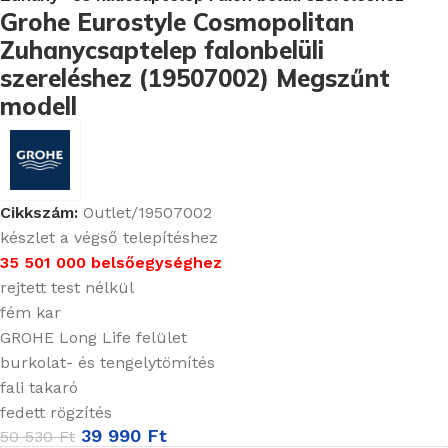
Grohe Eurostyle Cosmopolitan
Zuhanycsaptelep falonbelüli
szereléshez (19507002) Megszűnt
modell
Cikkszám:
Outlet/19507002
készlet a végső telepítéshez
35 501 000 belsőegységhez
rejtett test nélkül
fém kar
GROHE Long Life felület
burkolat- és tengelytömítés
fali takaró
fedett rögzítés
39 990
Ft
50 530
Ft