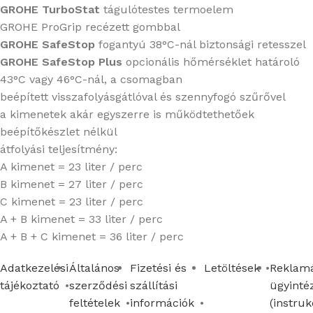
GROHE TurboStat
tágulótestes termoelem
GROHE ProGrip recézett gombbal
GROHE SafeStop
fogantyú 38°C-nál biztonsági retesszel
GROHE SafeStop Plus
opcionális hőmérséklet határoló
43°C vagy 46°C-nál, a csomagban
beépített visszafolyásgátlóval és szennyfogó szűrővel
a kimenetek akár egyszerre is működtethetőek
beépítőkészlet nélkül
átfolyási teljesítmény:
A kimenet = 23 liter / perc
B kimenet = 27 liter / perc
C kimenet = 23 liter / perc
A + B kimenet = 33 liter / perc
A + B + C kimenet = 36 liter / perc
Adatkezelési
Általános
Fizetési és
Letöltések
Reklamá
tájékoztató
szerződési
szállítási
ügyinté
feltételek
információk
(instruk