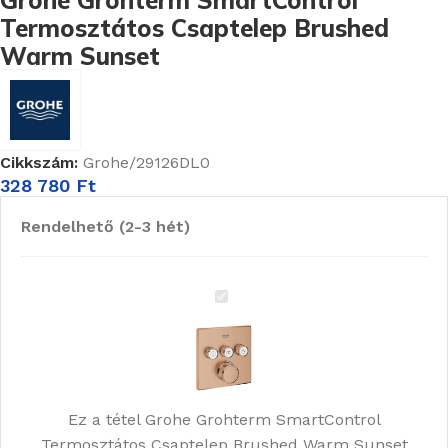
Grohe Grohterm SmartControl
Termosztátos Csaptelep Brushed
Warm Sunset
Cikkszám:
Grohe/29126DL0
328 780
Ft
Rendelhető (2-3 hét)
Grohe
Grohterm
SmartControl
Termosztátos
Csaptelep
Ez a tétel
Grohe Grohterm SmartControl
Brushed
Termosztátos Csaptelep Brushed Warm Sunset
Warm