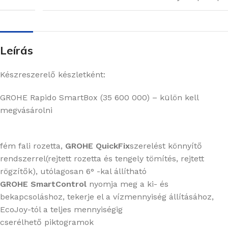
Leírás
Készreszerelő készletként:
GROHE Rapido SmartBox (35 600 000) – külön kell
megvásárolni
fém fali rozetta,
GROHE QuickFix
szerelést könnyítő
rendszerrel(rejtett rozetta és tengely tömítés, rejtett
rögzítők), utólagosan 6° -kal állítható
GROHE SmartControl
nyomja meg a ki- és
bekapcsoláshoz, tekerje el a vízmennyiség állításához,
EcoJoy-tól a teljes mennyiségig
cserélhető piktogramok