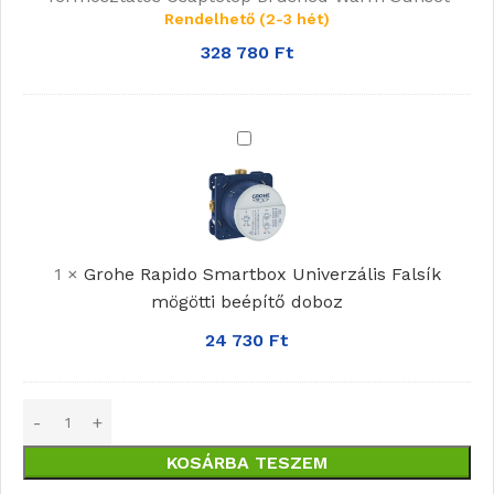
Rendelhető (2-3 hét)
Sunset
328 780
Ft
Grohe
Rapido
Smartbox Univerzális
Falsík
mögötti
1
×
Grohe Rapido Smartbox Univerzális Falsík
beépítő
mögötti beépítő doboz
doboz
24 730
Ft
KOSÁRBA TESZEM