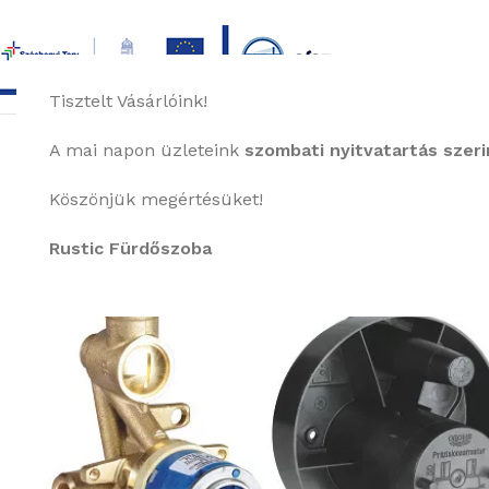
Tisztelt Vásárlóink!
főoldal
termékek
képgaléria
bemutat
A mai napon üzleteink
szombati nyitvatartás szerin
Köszönjük megértésüket!
Rustic Fürdőszoba