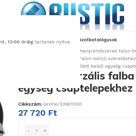
kozás
üzleteink
látványtervezés
pályázat
katalógusok
t, 13:00 óráig
tartanak nyitva.
Kezdőlap
Csaptelepek
Zuhanyrendszerek falon be
Zuhany- és kádcsaptelep Falon belüli szereléshez
Grohe univerzális falba épített belső egység csap
Grohe univerzális falba
egység csaptelepekhez
Cikkszám:
Grohe/33961000
27 720
Ft