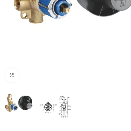
Nagyításhoz kattints ide