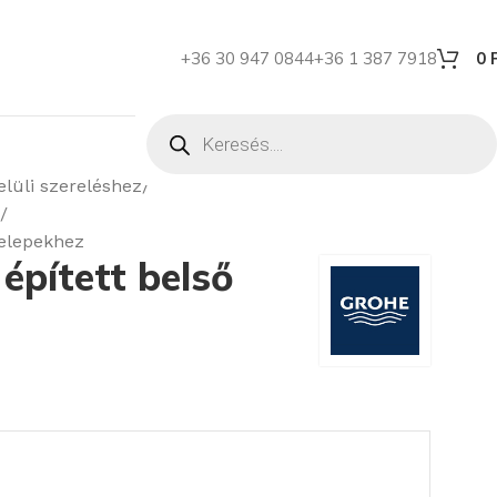
+36 30 947 0844
+36 1 387 7918
0
lüli szereléshez
telepekhez
 épített belső