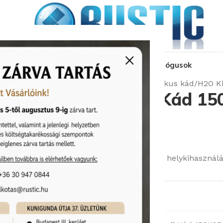
kozás
üzleteink
látványtervezés
pályázat
katalógusok
Kezdőlap
Fürdőkádak
Aszimmetrikus kád
H2O Ki
H2O Kitty Akril Kád 15
(12090)
Cikkszám:
H2O/12090
Kevés vízfelhasználású kád, ideális helykihasználá
94 910
Ft
99 900
Ft
Rendelhető (2-3 hét)