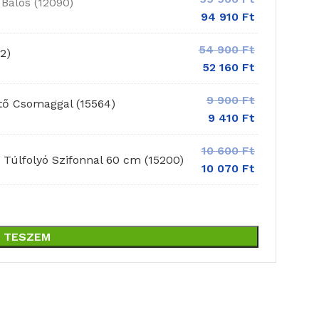
 Balos (12090)
94 910
Ft
54 900
Ft
2)
52 160
Ft
9 900
Ft
tő Csomaggal (15564)
9 410
Ft
10 600
Ft
Túlfolyó Szifonnal 60 cm (15200)
10 070
Ft
 TESZEM