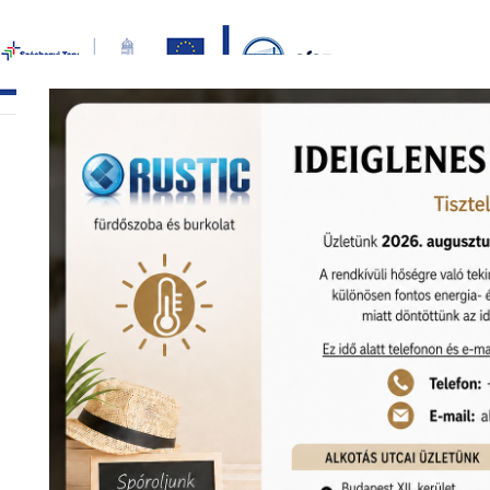
Bezár
főoldal
termékek
képgaléria
bemutat
KEDVEZMÉNY