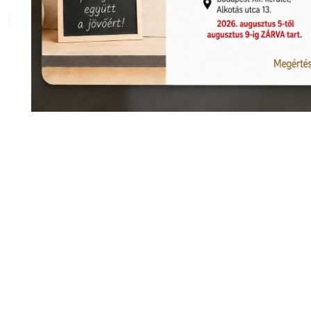
Nagyításhoz kattints ide