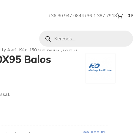
+36 30 947 0844
+36 1 387 7918
0
tty Akril Kád 150X95 Balos (12090)
0X95 Balos
ssal.
99 900
Ft