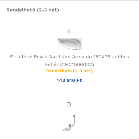
Rendelhető (2-3 hét)
Ravak
Akril
Kád
Avocado
Ez a tétel
Ravak Akril Kád Avocado 160X75 Jobbos
160X75
Fehér (CH01000000)
Jobbos
Rendelhető (2-3 hét)
Fehér
143 910
Ft
(CH01000000)
Ravak
Kád
Le/
Túlfolyószett
800