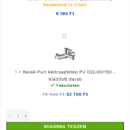
Rendelhető (2-3 hét)
9 180
Ft
Ravak
Puri
kádcsaptelep
PU
022.00/150
1
×
Ravak Puri kádcsaptelep PU 022.00/150 -
-
Kiállított darab
Kiállított
1 készleten
darab
75 420
Ft
52 700
Ft
KOSÁRBA TESZEM