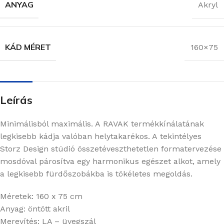
ANYAG
Akryl
KÁD MÉRET
160×75
Leírás
Minimálisból maximális. A RAVAK termékkínálatának
legkisebb kádja valóban helytakarékos. A tekintélyes
Storz Design stúdió összetéveszthetetlen formatervezése
mosdóval párosítva egy harmonikus egészet alkot, amely
a legkisebb fürdőszobákba is tökéletes megoldás.
Méretek: 160 x 75 cm
Anyag: öntött akril
Merevítés: LA – üvegszál