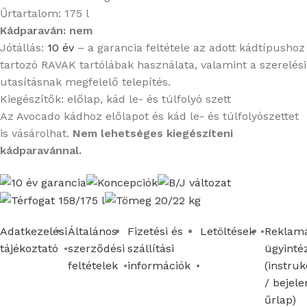
Űrtartalom: 175 l
Kádparaván: nem
Jótállás:
10 év
– a garancia feltétele az adott kádtípushoz
tartozó RAVAK tartólábak használata, valamint a szerelési
utasításnak megfelelő telepítés.
Kiegészítők: előlap, kád le- és túlfolyó szett
Az Avocado kádhoz előlapot és kád le- és túlfolyószettet
is vásárolhat.
Nem lehetséges kiegészíteni
kádparavánnal.
Adatkezelési
Általános
Fizetési és
Letöltések
Reklamá
tájékoztató
szerződési
szállítási
ügyinté
feltételek
információk
(instruk
/ bejele
űrlap)