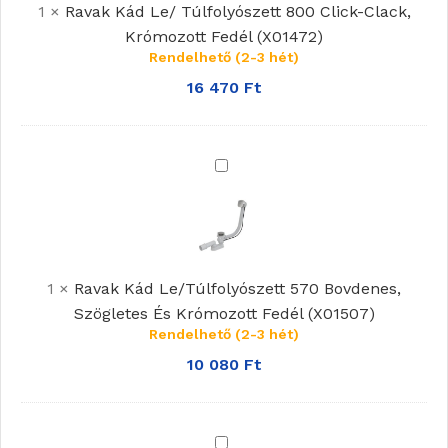
1
×
Ravak Kád Le/ Túlfolyószett 800 Click-Clack,
Click-
Krómozott Fedél (X01472)
Clack,
Rendelhető (2-3 hét)
Krómozott
Fedél
16 470
Ft
(X01472)
Ravak
Kád
Le/Túlfolyószett
570
Bovdenes,
1
×
Ravak Kád Le/Túlfolyószett 570 Bovdenes,
Szögletes
Szögletes És Krómozott Fedél (X01507)
És
Rendelhető (2-3 hét)
Krómozott
Fedél
10 080
Ft
(X01507)
Ravak