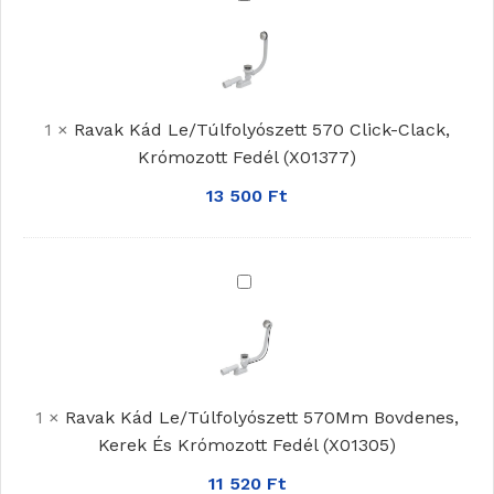
Kád
Le/Túlfolyószett
570
Click-
1
×
Ravak Kád Le/Túlfolyószett 570 Click-Clack,
Clack,
Krómozott Fedél (X01377)
Krómozott
Fedél
13 500
Ft
(X01377)
Ravak
Kád
Le/Túlfolyószett
570Mm
Bovdenes,
1
×
Ravak Kád Le/Túlfolyószett 570Mm Bovdenes,
Kerek
Kerek És Krómozott Fedél (X01305)
És
Krómozott
11 520
Ft