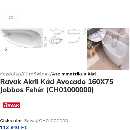
Nagyításhoz kattints ide
Kezdőlap
Fürdőkádak
Aszimmetrikus kád
Ravak Akril Kád Avocado 160X75
Jobbos Fehér (CH01000000)
Cikkszám:
Ravak/CH01000000
143 910
Ft