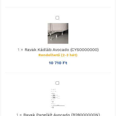
Fedél
(X01305)
Ravak
Kádláb
Avocado
(CYS0000000)
1
×
Ravak Kádláb Avocado (CYS0000000)
Rendelhető (2-3 hét)
10 710
Ft
Ravak
Panelkit
Avocado
(B28000000N)
1
×
Ravak Panelkit Avocado (B28000000N)