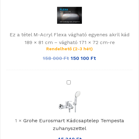
Acryl
Flexa
vágható
egyenes
Ez a tétel
M-Acryl Flexa vágható egyenes akril kád
akril
189 × 81 cm – vágható 171 × 72 cm-re
kád
Rendelhető (2-3 hét)
189
×
158 000
Ft
150 100
Ft
81
cm
–
Grohe
vágható
Eurosmart
171
Kádcsaptelep
×
Tempesta
72
zuhanyszettel
cm-
1
×
Grohe Eurosmart Kádcsaptelep Tempesta
re
zuhanyszettel