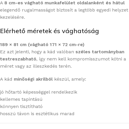
A
8 cm-es vágható munkafelület oldalanként és hátul
elegendő rugalmasságot biztosít a legtöbb egyedi helyzet
kezelésére.
Elérhető méretek és vághatóság
189 × 81 cm (vágható 171 × 72 cm-re)
Ez azt jelenti, hogy a kád valóban
széles tartományban
testreszabható
, így nem kell kompromisszumot kötni a
méret vagy az illeszkedés terén.
A kád
minőségi akrilból
készül, amely:
jó hőtartó képességgel rendelkezik
kellemes tapintású
könnyen tisztítható
hosszú távon is esztétikus marad