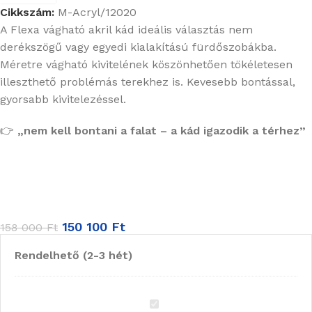
Cikkszám:
M-Acryl/12020
A Flexa vágható akril kád ideális választás nem
derékszögű vagy egyedi kialakítású fürdőszobákba.
Méretre vágható kivitelének köszönhetően tökéletesen
illeszthető problémás terekhez is. Kevesebb bontással,
gyorsabb kivitelezéssel.
👉
„nem kell bontani a falat – a kád igazodik a térhez”
150 100
Ft
158 000
Ft
Rendelhető (2-3 hét)
M-