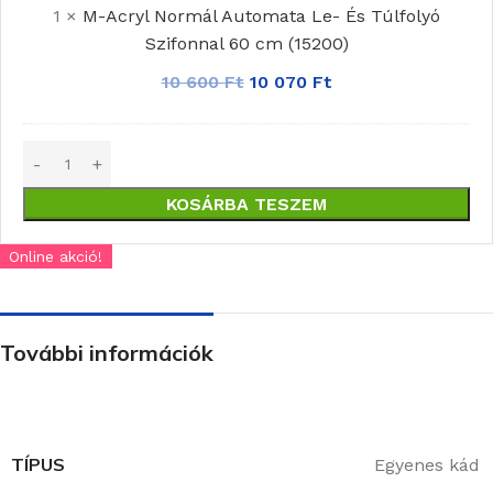
1
×
M-Acryl Normál Automata Le- És Túlfolyó
És
Szifonnal 60 cm (15200)
Túlfolyó
Szifonnal
10 600
Ft
10 070
Ft
60
cm
(15200)
KOSÁRBA TESZEM
Online akció!
További információk
TÍPUS
Egyenes kád