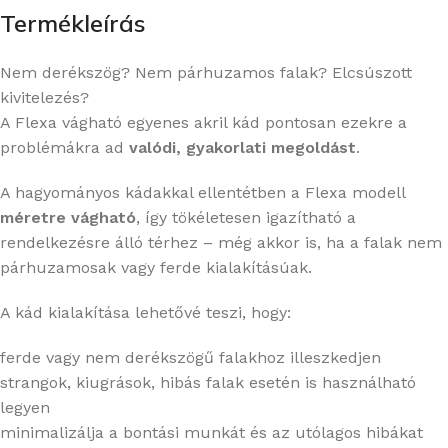
Termékleírás
Nem derékszög? Nem párhuzamos falak? Elcsúszott
kivitelezés?
A Flexa vágható egyenes akril kád pontosan ezekre a
problémákra ad
valódi, gyakorlati megoldást
.
A hagyományos kádakkal ellentétben a Flexa modell
méretre vágható
, így tökéletesen igazítható a
rendelkezésre álló térhez – még akkor is, ha a falak nem
párhuzamosak vagy ferde kialakításúak.
A kád kialakítása lehetővé teszi, hogy:
ferde vagy nem derékszögű falakhoz illeszkedjen
strangok, kiugrások, hibás falak esetén is használható
legyen
minimalizálja a bontási munkát és az utólagos hibákat