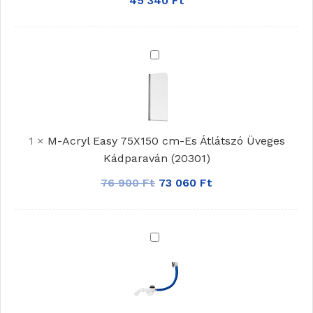
45 340
Ft
M-
Acryl
Easy
75X150
cm-
1
×
M-Acryl Easy 75X150 cm-Es Átlátszó Üveges
Es
Kádparaván (20301)
Átlátszó
Üveges
76 900
Ft
73 060
Ft
Kádparaván
(20301)
M-
Acryl
Normál
Automata
Le-