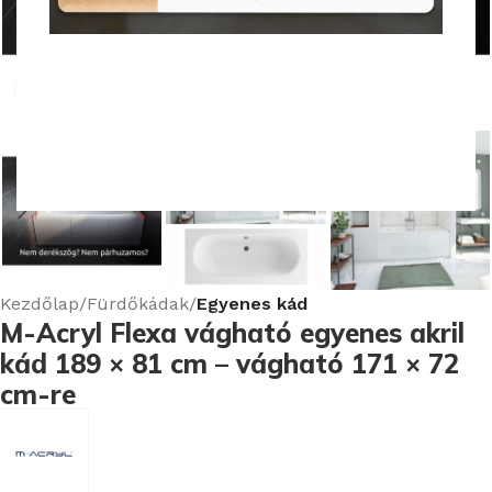
Nagyításhoz kattints ide
Kezdőlap
Fürdőkádak
Egyenes kád
M-Acryl Flexa vágható egyenes akril
kád 189 × 81 cm – vágható 171 × 72
cm-re