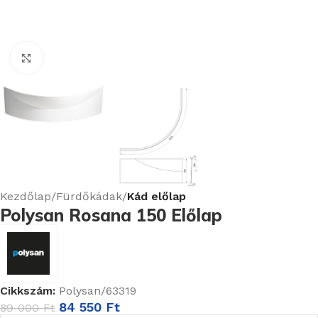
Nagyításhoz kattints ide
Kezdőlap
Fürdőkádak
Kád előlap
Polysan Rosana 150 Előlap
Cikkszám:
Polysan/63319
84 550
Ft
89 000
Ft