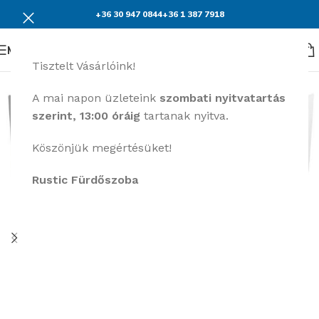
+36 30 947 0844
+36 1 387 7918
Menü
Tisztelt Vásárlóink!
KEDVEZMÉNY
A mai napon üzleteink
szombati nyitvatartás
szerint, 13:00 óráig
tartanak nyitva.
Köszönjük megértésüket!
Rustic Fürdőszoba