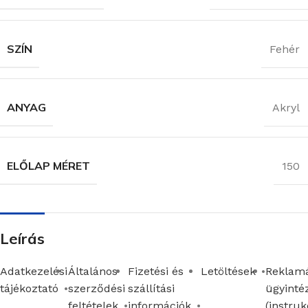
SZÍN
Fehér
ANYAG
Akryl
ELŐLAP MÉRET
150
Leírás
Adatkezelési
Általános
Fizetési és
Letöltések
Reklamá
tájékoztató
szerződési
szállítási
ügyinté
feltételek
információk
(instruk