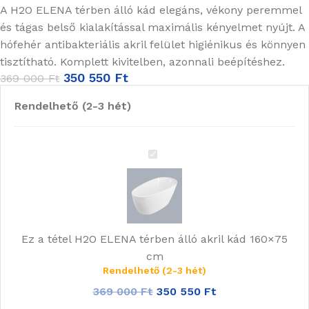
A H2O ELENA térben álló kád elegáns, vékony peremmel
és tágas belső kialakítással maximális kényelmet nyújt. A
hófehér antibakteriális akril felület higiénikus és könnyen
tisztítható. Komplett kivitelben, azonnali beépítéshez.
350 550
Ft
369 000
Ft
Rendelhető (2-3 hét)
H2O
ELENA
térben
álló
akril
Ez a tétel
H2O ELENA térben álló akril kád 160×75
kád
cm
160×75
Rendelhető (2-3 hét)
cm
369 000
Ft
350 550
Ft