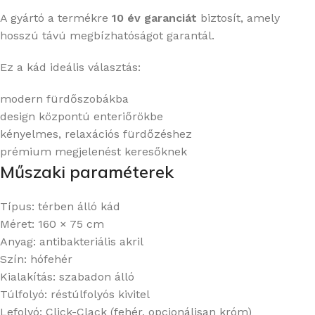
A gyártó a termékre
10 év garanciát
biztosít, amely
hosszú távú megbízhatóságot garantál.
Ez a kád ideális választás:
modern fürdőszobákba
design központú enteriőrökbe
kényelmes, relaxációs fürdőzéshez
prémium megjelenést keresőknek
Műszaki paraméterek
Típus: térben álló kád
Méret: 160 × 75 cm
Anyag: antibakteriális akril
Szín: hófehér
Kialakítás: szabadon álló
Túlfolyó: réstúlfolyós kivitel
Lefolyó: Click-Clack (fehér, opcionálisan króm)