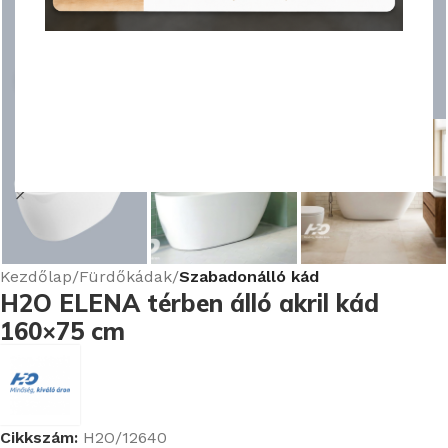
Nagyításhoz kattints ide
Kezdőlap
Fürdőkádak
Szabadonálló kád
H2O ELENA térben álló akril kád
160×75 cm
Cikkszám:
H2O/12640