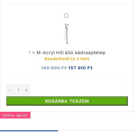
M-
Acryl
Hill
álló
kádcsaptelep
1
×
M-Acryl Hill álló kádcsaptelep
Rendelhető (2-3 hét)
165 900
Ft
157 610
Ft
KOSÁRBA TESZEM
Online akció!