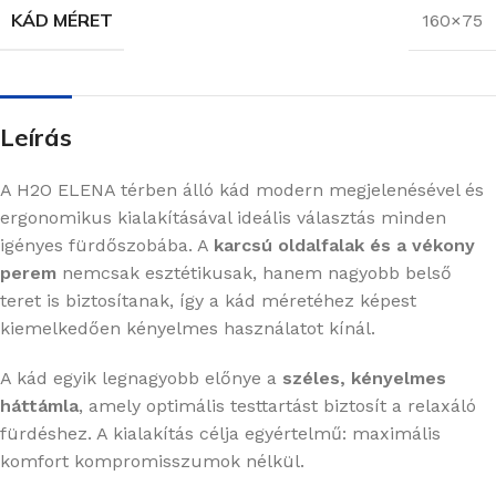
KÁD MÉRET
160×75
Leírás
A H2O ELENA térben álló kád modern megjelenésével és
ergonomikus kialakításával ideális választás minden
igényes fürdőszobába. A
karcsú oldalfalak és a vékony
perem
nemcsak esztétikusak, hanem nagyobb belső
teret is biztosítanak, így a kád méretéhez képest
kiemelkedően kényelmes használatot kínál.
A kád egyik legnagyobb előnye a
széles, kényelmes
háttámla
, amely optimális testtartást biztosít a relaxáló
fürdéshez. A kialakítás célja egyértelmű: maximális
komfort kompromisszumok nélkül.