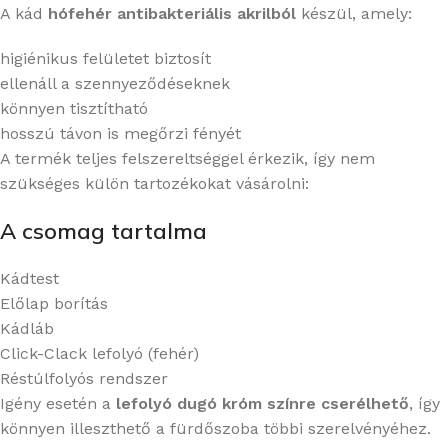
A kád
hófehér antibakteriális akrilból
készül, amely:
higiénikus felületet biztosít
ellenáll a szennyeződéseknek
könnyen tisztítható
hosszú távon is megőrzi fényét
A termék teljes felszereltséggel érkezik, így nem
szükséges külön tartozékokat vásárolni:
A csomag tartalma
Kádtest
Előlap borítás
Kádláb
Click-Clack lefolyó (fehér)
Réstúlfolyós rendszer
Igény esetén a
lefolyó dugó króm színre cserélhető
, így
könnyen illeszthető a fürdőszoba többi szerelvényéhez.