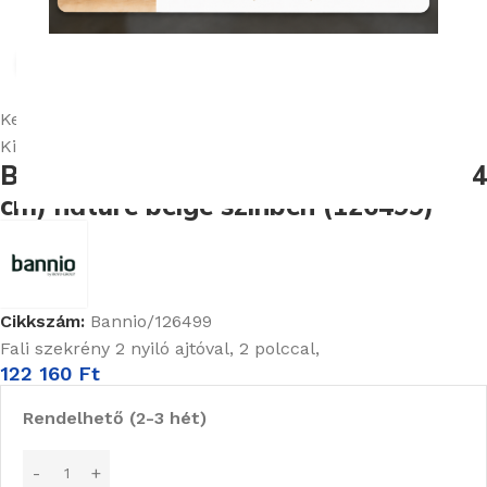
Nagyításhoz kattints ide
Kezdőlap
Fürdőszobabútorok
Kiegészítő szekrény
Kiegészítő bútorok
Magas szekrények
Bannio urban fali szekrény (150x30x24
cm) nature beige színben (126499)
Cikkszám:
Bannio/126499
Fali szekrény 2 nyiló ajtóval, 2 polccal,
122 160
Ft
Rendelhető (2-3 hét)