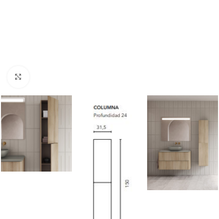
Nagyításhoz kattints ide