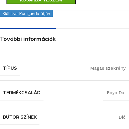
Kiállítva Kunigunda útján
További információk
TÍPUS
Magas szekrény
TERMÉKCSALÁD
Royo Dai
BÚTOR SZÍNEK
Dió