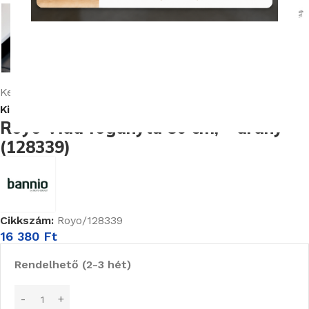
Kezdőlap
Fürdőszobabútorok
Kiegészítő Fürdőszobabútorhoz
Royo Vida foganytú 80 cm, – arany
(128339)
Cikkszám:
Royo/128339
16 380
Ft
Rendelhető (2-3 hét)