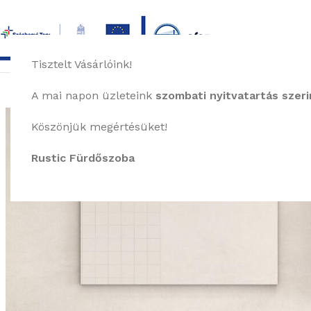
Tisztelt Vásárlóink!
főoldal
termékek
képgaléria
bemutat
A mai napon üzleteink
szombati nyitvatartás szerin
Köszönjük megértésüket!
Rustic Fürdőszoba