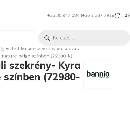
+36 30 947 0844
+36 1 387 7918
0
ggesztett Mosdószekrény Mosdóval
- nature beige színben (72980-k)
li szekrény- Kyra
 színben (72980-