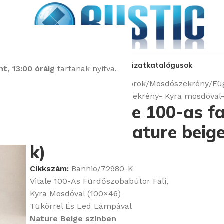
kozás
üzleteink
látványtervezés
pályázat
katalógusok
t, 13:00 óráig
tartanak nyitva.
Kezdőlap
Fürdőszobabútorok
Mosdószekrény
Fü
Bannio Vitale 100-as fali szekrény- Kyra mosdóval
Bannio Vitale 100-as fa
mosdóval- nature beige
k)
Cikkszám:
Bannio/72980-K
Vitale 100-As Fürdőszobabútor Fali,
Kyra Mosdóval (100×46)
Tükörrel És Led Lámpával
Nature Beige
színben