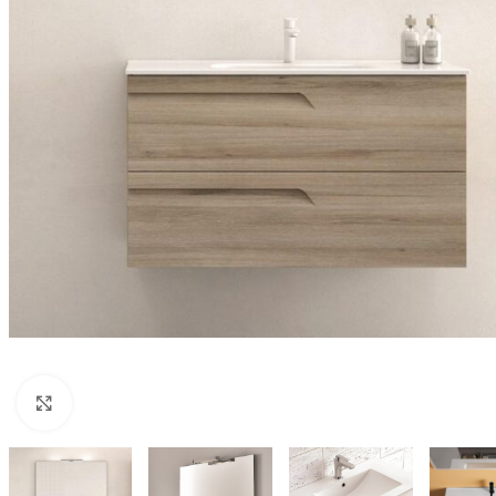
Nagyításhoz kattints ide