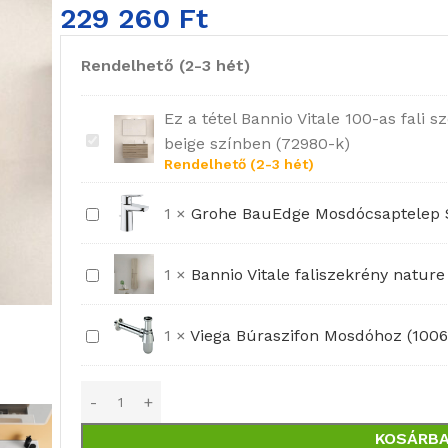
229 260
Ft
Rendelhető (2-3 hét)
Ez a tétel
Bannio Vitale 100-as fali 
Bannio
beige színben (72980-k)
Vitale
Rendelhető (2-3 hét)
100-
Grohe
1
×
Grohe BauEdge Mosdócsaptelep S
as
BauEdge
fali
Mosdócsaptelep
szekrény-
Bannio
1
×
Bannio Vitale faliszekrény natur
S-
Kyra
Vitale
es
mosdóval-
faliszekrény
Viega
1
×
Viega Búraszifon Mosdóhoz (1006
Méret
nature
nature
Búraszifon
fém
beige
beige
Mosdóhoz
leersztővel
színben
színben
(100674)
(72980-
(c0072005)
KOSÁRBA
k)