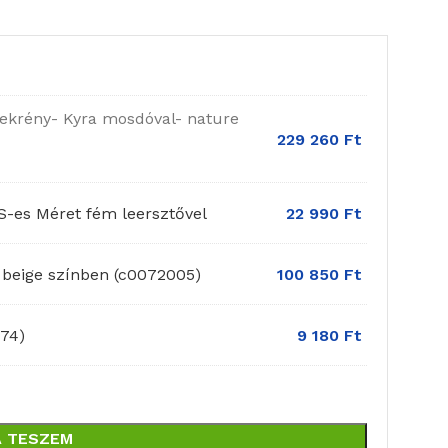
szekrény- Kyra mosdóval- nature
229 260
Ft
-es Méret fém leersztővel
22 990
Ft
e beige színben (c0072005)
100 850
Ft
74)
9 180
Ft
 TESZEM