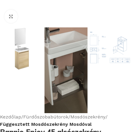
Nagyításhoz kattints ide
Kezdőlap
Fürdőszobabútorok
Mosdószekrény
Függesztett Mosdószekrény Mosdóval
Bannio Enjoy 45 alsószekrény