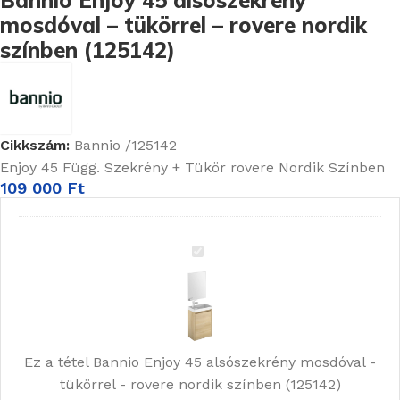
mosdóval – tükörrel – rovere nordik
színben (125142)
Cikkszám:
Bannio /125142
Enjoy 45 Függ. Szekrény + Tükör rovere Nordik Színben
109 000
Ft
Bannio
Enjoy
45
alsószekrény
mosdóval
Ez a tétel
Bannio Enjoy 45 alsószekrény mosdóval -
-
tükörrel - rovere nordik színben (125142)
tükörrel