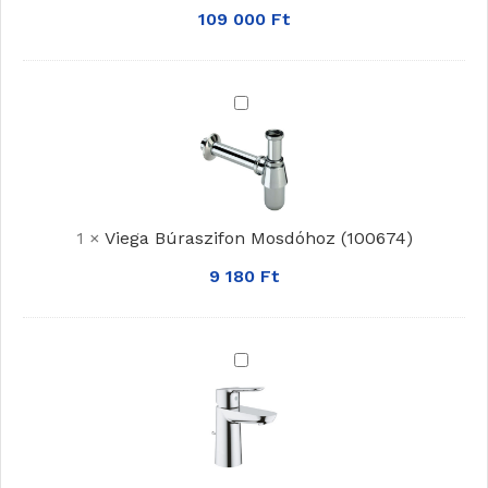
-
109 000
Ft
rovere
nordik
színben
Viega
(125142)
Búraszifon
Mosdóhoz
(100674)
1
×
Viega Búraszifon Mosdóhoz (100674)
9 180
Ft
Grohe
BauEdge
Mosdócsaptelep
S-
es