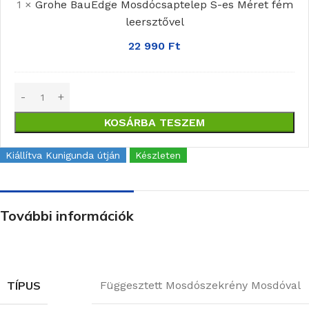
1
×
Grohe BauEdge Mosdócsaptelep S-es Méret fém
Méret
leersztővel
fém
leersztővel
22 990
Ft
KOSÁRBA TESZEM
Kiállítva Kunigunda útján
Készleten
További információk
TÍPUS
Függesztett Mosdószekrény Mosdóval