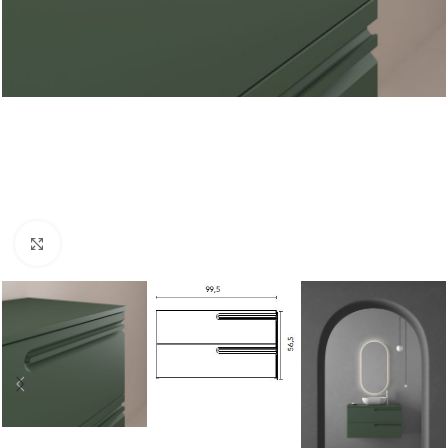
Nagyításhoz kattints ide