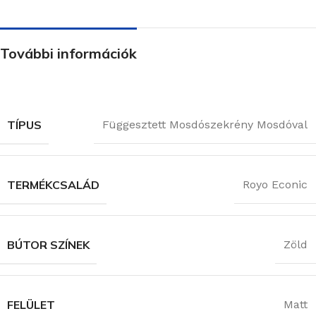
További információk
TÍPUS
Függesztett Mosdószekrény Mosdóval
TERMÉKCSALÁD
Royo Econic
BÚTOR SZÍNEK
Zöld
FELÜLET
Matt