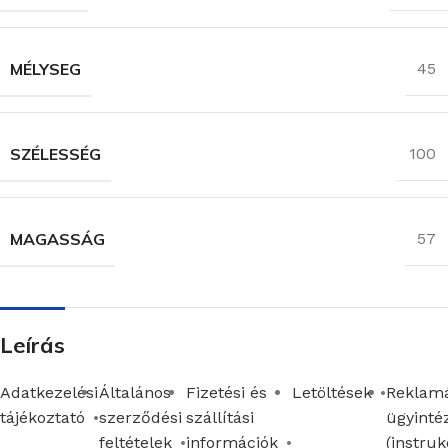
MÉLYSEG
45
SZÉLESSÉG
100
MAGASSÁG
57
Leírás
Adatkezelési
Általános
Fizetési és
Letöltések
Reklamá
tájékoztató
szerződési
szállítási
ügyinté
feltételek
információk
(instruk