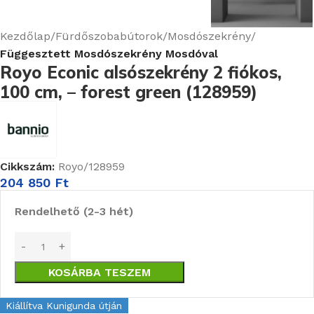
Kezdőlap
Fürdőszobabútorok
Mosdószekrény
Függesztett Mosdószekrény Mosdóval
Royo Econic alsószekrény 2 fiókos,
100 cm, – forest green (128959)
Cikkszám:
Royo/128959
204 850
Ft
Rendelhető (2-3 hét)
KOSÁRBA TESZEM
Kiállítva Kunigunda útján