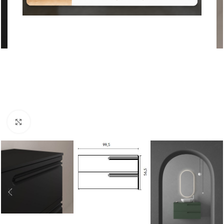
Nagyításhoz kattints ide