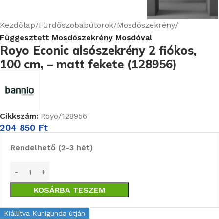
Kezdőlap
Fürdőszobabútorok
Mosdószekrény
Függesztett Mosdószekrény Mosdóval
Royo Econic alsószekrény 2 fiókos,
100 cm, – matt fekete (128956)
Cikkszám:
Royo/128956
204 850
Ft
Rendelhető (2-3 hét)
KOSÁRBA TESZEM
Kiállítva Kunigunda útján