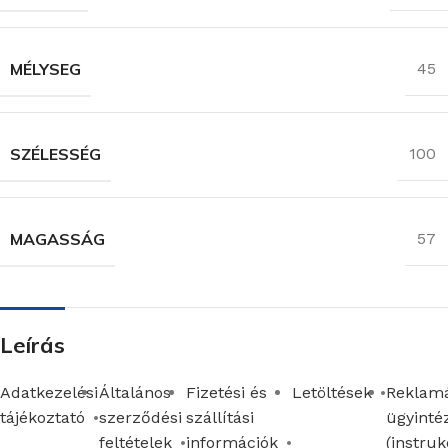
MÉLYSEG
45
SZÉLESSÉG
100
MAGASSÁG
57
Leírás
Adatkezelési
Általános
Fizetési és
Letöltések
Reklamá
tájékoztató
szerződési
szállítási
ügyinté
feltételek
információk
(instruk