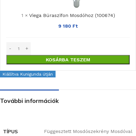
(100674)
1
×
Viega Búraszifon Mosdóhoz (100674)
9 180
Ft
KOSÁRBA TESZEM
Kiállítva Kunigunda útján
További információk
TÍPUS
Függesztett Mosdószekrény Mosdóval