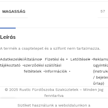
MAGASSÁG
57
Leírás
A termék a csaptelepet és a szifont nem tartalmazza.
Adatkezelési
Általános
Fizetési és
Letöltések
Reklamá
tájékoztató
szerződési
szállítási
ügyinté
feltételek
információk
(instruk
/ bejele
űrlap)
© 2025 Rustic Fürdőszoba Szaküzletek – Minden jog
fenntartva
Sütiket használunk a weboldalunkon a