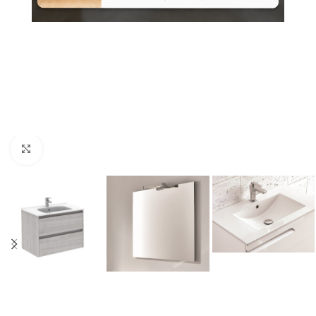
Nagyításhoz kattints ide