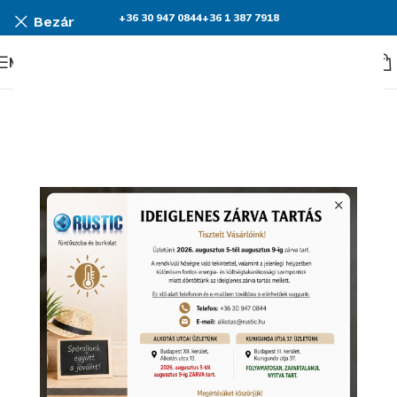
+36 30 947 0844
+36 1 387 7918
Bezár
Menü