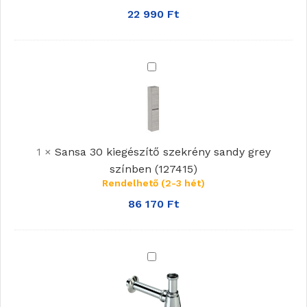
leersztővel
22 990
Ft
Sansa
30
kiegészítő
szekrény
sandy
1
×
Sansa 30 kiegészítő szekrény sandy grey
grey
színben (127415)
színben
Rendelhető (2-3 hét)
(127415)
86 170
Ft
Viega
Búraszifon
Mosdóhoz