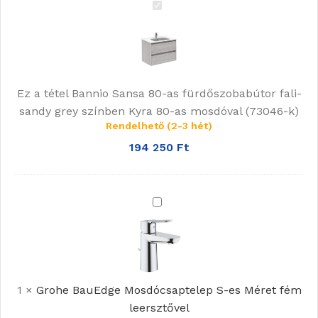
Bannio
Sansa
80-
as
fürdőszobabútor
Ez a tétel
Bannio Sansa 80-as fürdőszobabútor fali-
fali-
sandy grey színben Kyra 80-as mosdóval (73046-k)
sandy
Rendelhető (2-3 hét)
grey
színben
194 250
Ft
Kyra
80-
as
Grohe
mosdóval
BauEdge
(73046-
Mosdócsaptelep
k)
S-
es
1
×
Grohe BauEdge Mosdócsaptelep S-es Méret fém
Méret
leersztővel
fém