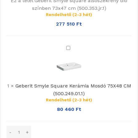
Ez a tétel
Geberit Smyle square alsószekrény dió
színben
színben 73x47 cm (500.353.jr.1)
73x47
Rendelhető (2-3 hét)
cm
(500.353.jr.1)
277 510
Ft
Geberit
Smyle
Square
Kerámia
Mosdó
1
×
Geberit Smyle Square Kerámia Mosdó 75X48 CM
75X48
(500.249.01.1)
CM
Rendelhető (2-3 hét)
(500.249.01.1)
80 460
Ft