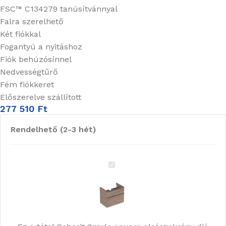
FSC™ C134279 tanúsítvánnyal
Falra szerelhető
Két fiókkal
Fogantyú a nyitáshoz
Fiók behúzósínnel
Nedvességtűrő
Fém fiókkeret
Előszerelve szállított
277 510
Ft
Rendelhető (2-3 hét)
Geberit
Smyle
square
alsószekrény
dió