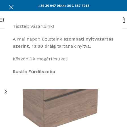
+36 30 947 0844
+36 1 387 7918
Menü
Tisztelt Vásárlóink!
A mai napon üzleteink
szombati nyitvatartás
szerint, 13:00 óráig
tartanak nyitva.
Köszönjük megértésüket!
Rustic Fürdőszoba