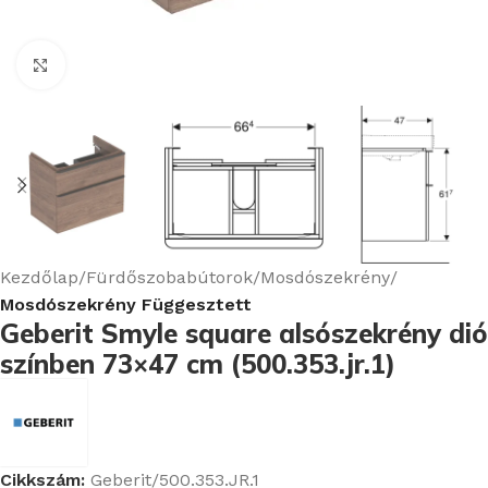
Nagyításhoz kattints ide
Kezdőlap
Fürdőszobabútorok
Mosdószekrény
Mosdószekrény Függesztett
Geberit Smyle square alsószekrény dió
színben 73×47 cm (500.353.jr.1)
Cikkszám:
Geberit/500.353.JR.1