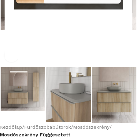
Nagyításhoz kattints ide
Kezdőlap
Fürdőszobabútorok
Mosdószekrény
Mosdószekrény Függesztett