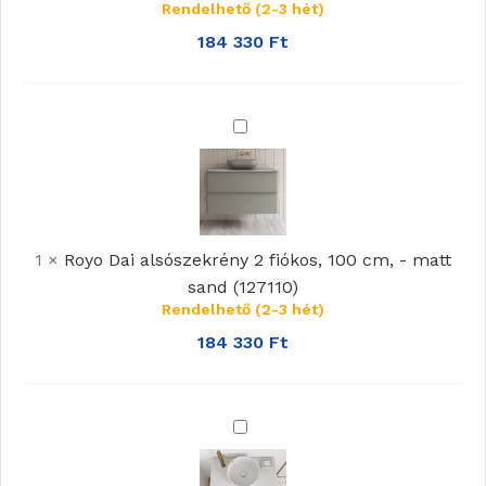
Rendelhető (2-3 hét)
-
noce
184 330
Ft
sabbiato
(127111)
Royo
Dai
alsószekrény
2
fiókos,
1
×
Royo Dai alsószekrény 2 fiókos, 100 cm, - matt
100
sand (127110)
cm,
Rendelhető (2-3 hét)
-
matt
184 330
Ft
sand
(127110)
Royo
Dai
pult,