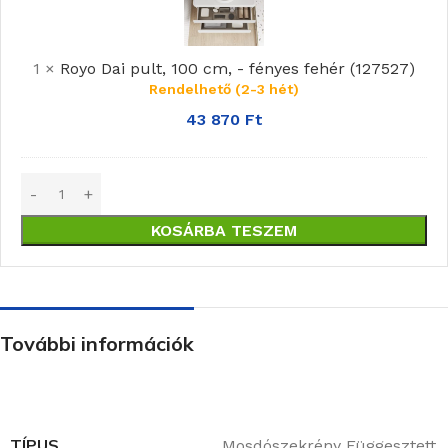
100
cm,
1
×
Royo Dai pult, 100 cm, - fényes fehér (127527)
-
Rendelhető (2-3 hét)
fényes
fehér
43 870
Ft
(127527)
KOSÁRBA TESZEM
További információk
TÍPUS
Mosdószekrény Függesztett