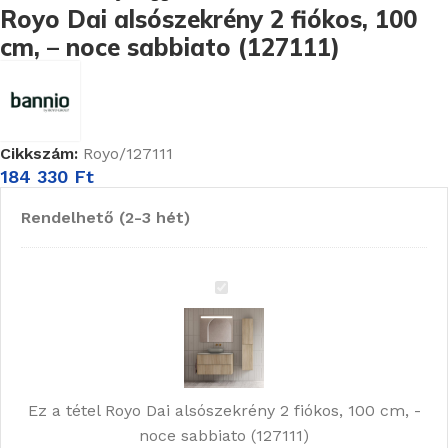
Royo Dai alsószekrény 2 fiókos, 100
cm, – noce sabbiato (127111)
Cikkszám:
Royo/127111
184 330
Ft
Rendelhető (2-3 hét)
Royo
Dai
alsószekrény
2
fiókos,
Ez a tétel
Royo Dai alsószekrény 2 fiókos, 100 cm, -
100
noce sabbiato (127111)
cm,