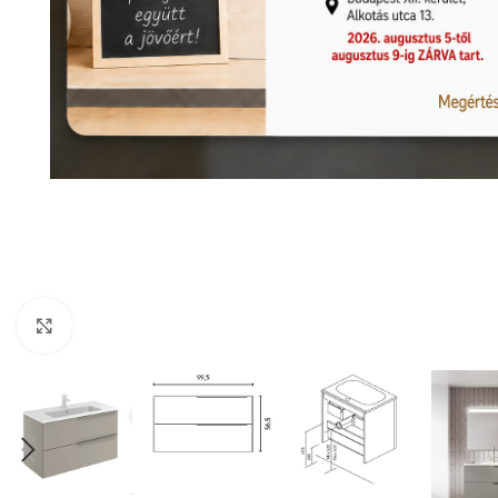
Nagyításhoz kattints ide