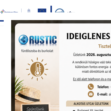
Bezár
főoldal
termékek
képgaléria
bemutat