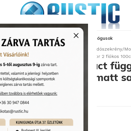
kozás
üzleteink
látványtervezés
pályázat
katalógusok
Kezdőlap
Fürdőszobabútorok
Mosdószekrény
Mo
Royo Mio Compact függesztett bútor 2 fiókos 100c
Royo Mio Compact függ
fiókos 100cm, – matt s
Cikkszám:
Royo/126362
207 950
Ft
Rendelhető (2-3 hét)