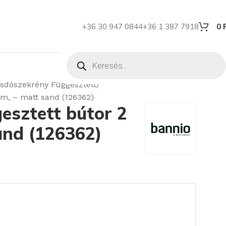
+36 30 947 0844
+36 1 387 7918
0
sdószekrény Függesztett
m, – matt sand (126362)
esztett bútor 2
and (126362)