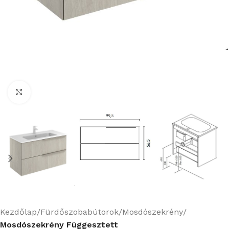
Nagyításhoz kattints ide
Kezdőlap
Fürdőszobabútorok
Mosdószekrény
Mosdószekrény Függesztett