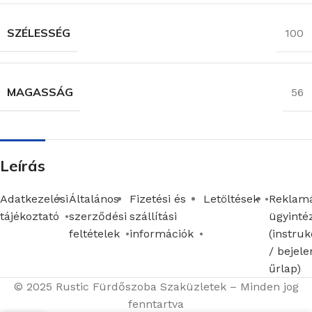
SZÉLESSÉG
100
MAGASSÁG
56
Leírás
Adatkezelési
Általános
Fizetési és
Letöltések
Reklamá
tájékoztató
szerződési
szállítási
ügyinté
feltételek
információk
(instruk
/ bejele
űrlap)
© 2025 Rustic Fürdőszoba Szaküzletek – Minden jog
fenntartva