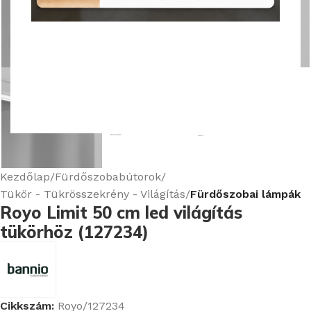
Nagyításhoz kattints ide
Kezdőlap
Fürdőszobabútorok
Tükör - Tükrösszekrény - Világítás
Fürdőszobai lámpák
Royo Limit 50 cm led világítás
tükörhöz (127234)
Cikkszám:
Royo/127234